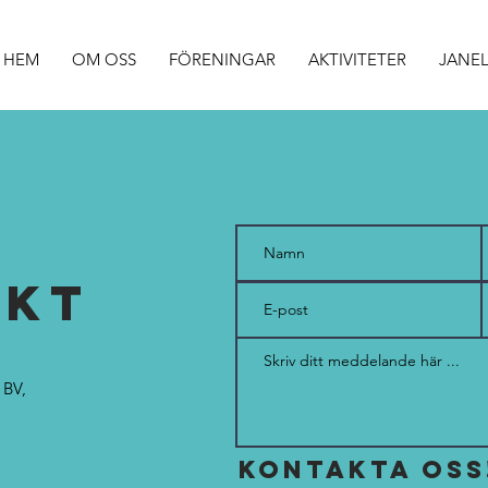
HEM
OM OSS
FÖRENINGAR
AKTIVITETER
JANEL
AKT
 BV,
KONTAKTA OSS