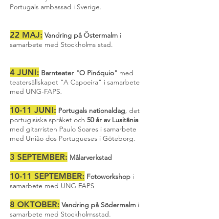
Portugals ambassad i Sverige.
22 MAJ:
Vandring på Östermalm
i
samarbete med Stockholms stad.
4 JUNI:
Barnteater "O Pinóquio"
med
teatersällskapet "A Capoeira" i samarbete
med UNG-FAPS.
10-11 JUNI:
Portugals nationaldag
, det
portugisiska språket och
50 år av Lusitânia
med gitarristen Paulo Soares i samarbete
med União dos Portugueses i Göteborg.
3 SEPTEMBER:
Målarverkstad
10-11 SEPTEMBER:
Fotoworkshop
i
samarbete med UNG FAPS
8 OKTOBER:
Vandring på Södermalm
i
samarbete med Stockholmsstad.