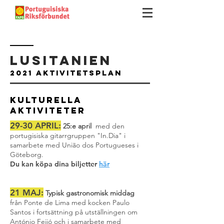
LUSITANIEN
2021 AKTIVITETSPLAN
KULTURELLA
AKTIVITETER
29-30 APRIL:
25:e april
med den
portugisiska gitarrgruppen "In.Dia" i
samarbete med União dos Portugueses i
Göteborg.
Du kan köpa dina biljetter
här
21 MAJ:
Typisk gastronomisk middag
från Ponte de Lima med kocken Paulo
Santos i fortsättning på utställningen om
António Feijó och i samarbete med