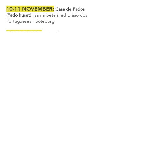
10-11 NOVEMBER:
Casa de Fados
(Fado huset)
i samarbete med União dos
Portugueses i Göteborg.
3 DECEMBER:
Julmiddag.
KORT HISTORIA OM
VÅRA AKTIVITETE